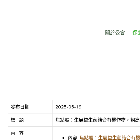
關於公會
保
發布日期
2025-05-19
標   題
焦點股：生展益生菌結合有機作物，朝高
內   容
內容 :
焦點股：生展益生菌結合有