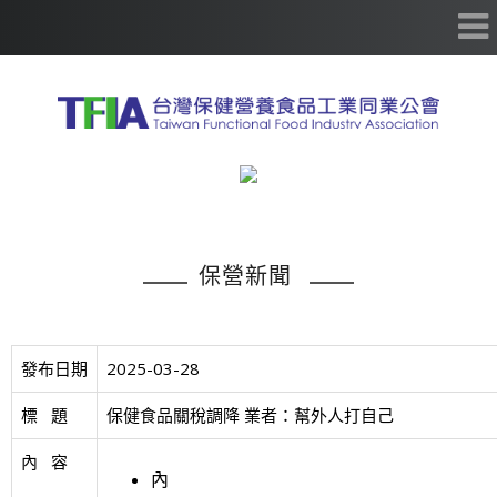
保營新聞
發布日期
2025-03-28
標   題
保健食品關稅調降 業者：幫外人打自己
內   容
內