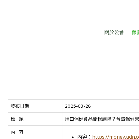
關於公會
保
發布日期
2025-03-28
標   題
進口保健食品關稅調降？台灣保健
內   容
內容：
https://money.udn.