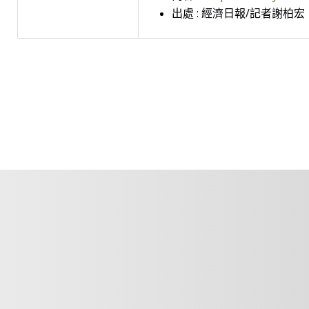
出處 : 經濟日報/記者謝柏宏