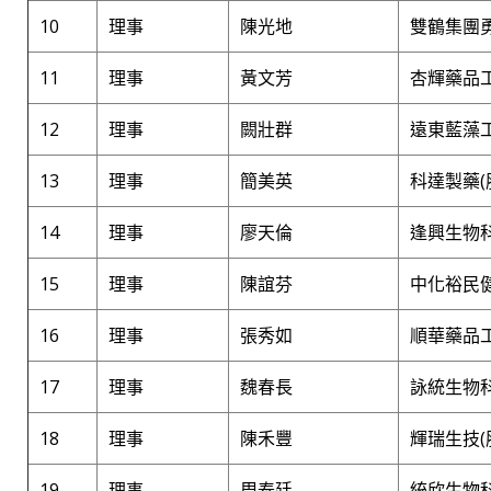
10
理事
陳光地
雙鶴集團勇
11
理事
黃文芳
杏輝藥品工
12
理事
闕壯群
遠東藍藻工
13
理事
簡美英
科達製藥(
14
理事
廖天倫
逢興生物
15
理事
陳誼芬
中化裕民
16
理事
張秀如
順華藥品工
17
理事
魏春長
詠統生物科
18
理事
陳禾豐
輝瑞生技(
19
理事
周泰廷
統欣生物科