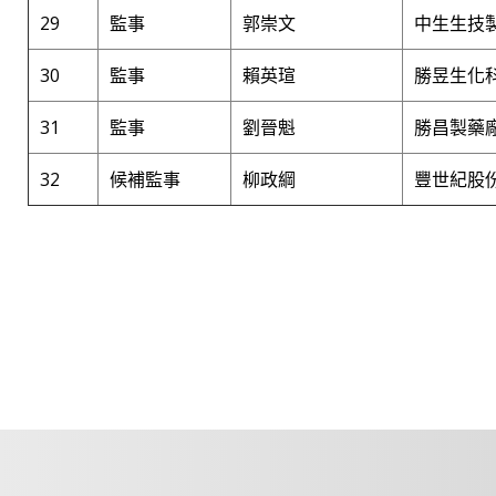
29
監事
郭崇文
中生生技
30
監事
賴英瑄
勝昱生化
31
監事
劉晉魁
勝昌製藥廠
32
候補監事
柳政綱
豐世紀股