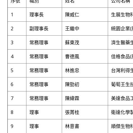
序號
職別
姓名
公司名稱
1
理事長
陳威仁
生展生物科
2
副理事長
王繼中
統園企業(
3
常務理事
蘇東茂
濟生醫藥生
4
常務理事
曹德風
佳格食品(
5
常務理事
林進忠
台灣利得生
6
常務理事
陳勁初
葡萄王生技
7
常務理事
陳緯霖
美達食品
8
理事
張菁桂
衛達化學
9
理事
林意書
順傑生物科