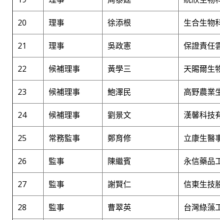
20
理事
徐添根
生合生物科
21
理事
吳政憲
保證責任
22
候補理事
黃學三
天賜爾生
23
候補理事
鮑澤民
高野農業
24
候補理事
劉景文
漢馨科技
25
常務監事
鄭育修
立康生醫事
26
監事
陳繼賓
永信藥品
27
監事
謝賢仁
信東生技
28
監事
曹翠英
台灣綠藻工