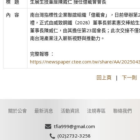
標   題
生展生技董座陳威仁 接任億載會會長
內   容
南台灣指標性企業聯誼組織「億載會」，日前舉辦第2
禮，正式由威致鋼鐵（2028）董事長郭素惠交棒給生
董事長陳威仁，由其擔任第23屆會長；此次交接不僅
南台灣產業注入嶄新視野與推動力。
完整報導 ：
https://newspaper.ctee.com.tw/share/AA/20250
回上頁
|
下一則
關於公會
最新消息
活動資訊
法規專區
聯絡我們
tfia999@gmail.com
(02)2732-3258