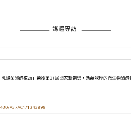
媒體專訪
素材「乳酸菌醱酵植蔬」榮獲第21屆國家新創獎，憑藉深厚的微生物
50430/A37AC1/1343898