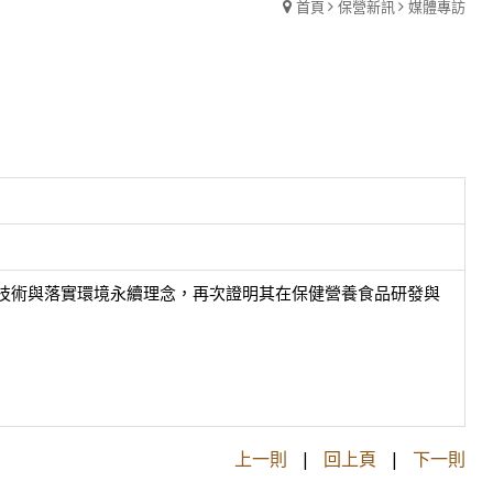
首頁
保營新訊
媒體專訪
醱酵技術與落實環境永續理念，再次證明其在保健營養食品研發與
上一則
|
回上頁
|
下一則