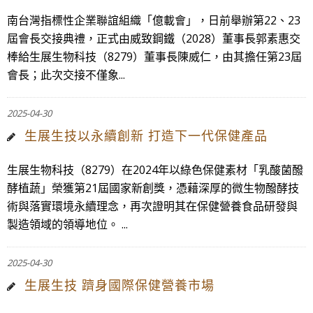
南台灣指標性企業聯誼組織「億載會」，日前舉辦第22、23
屆會長交接典禮，正式由威致鋼鐵（2028）董事長郭素惠交
棒給生展生物科技（8279）董事長陳威仁，由其擔任第23屆
會長；此次交接不僅象...
2025-04-30
生展生技以永續創新 打造下一代保健產品
生展生物科技（8279）在2024年以綠色保健素材「乳酸菌醱
酵植蔬」榮獲第21屆國家新創獎，憑藉深厚的微生物醱酵技
術與落實環境永續理念，再次證明其在保健營養食品研發與
製造領域的領導地位。 ...
2025-04-30
生展生技 躋身國際保健營養市場