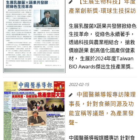
【生展生物科技】年度
產業創新獎-環球生技採訪
生展乳酸菌X蔬果共發酵掀綠色
生技革命， 從綠色永續著手，
透過科技與農業相結合， 搶救
價崩蔬果 創高值化國產保健素
材， 生展於2024年度Taiwan
BlO Awards傑出生技產業獎...
2022-02-15
中國醫藥導報專訪陳理
事長，針對食藥同源及功
能宣稱等議題，為產業發
聲~
中國醫藥導報媒體專訪 針對食