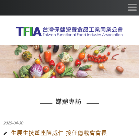
媒體專訪
2025-04-30
生展生技董座陳威仁 接任億載會會長